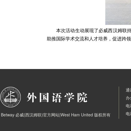
本次活动生动展现了必威西汉姆联
助推国际学术交流和人才培养，促进跨领
通
办
电
电
Betway·必威(西汉姆联)官方网站|West Ham United 版权所有