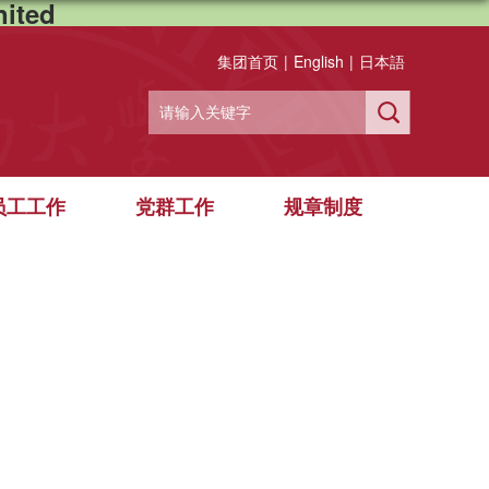
ited
集团首页
|
English
|
日本語
员工工作
党群工作
规章制度