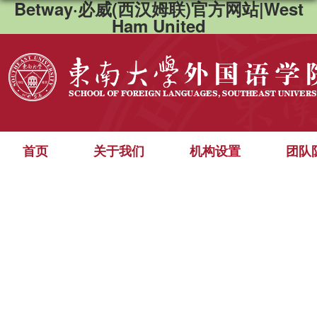
Betway·必威(西汉姆联)官方网站|West
Ham United
首页
关于我们
机构设置
团队