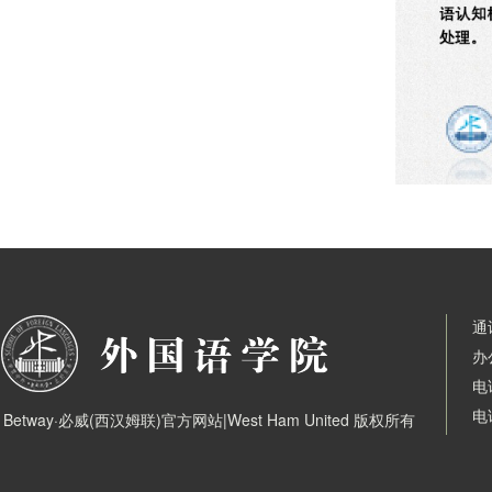
通
办
电
电
Betway·必威(西汉姆联)官方网站|West Ham United 版权所有