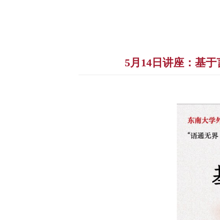
5月14日讲座：基