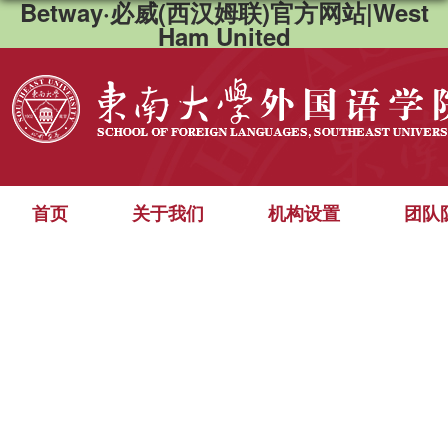
Betway·必威(西汉姆联)官方网站|West
Ham United
首页
关于我们
机构设置
团队