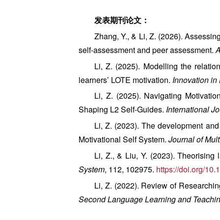
发表期刊论文：
Zhang, Y., & Li, Z. (2026). Assess
self-assessment and peer assessment.
A
Li, Z. (2025). Modelling the relati
learners’ LOTE motivation.
Innovation i
Li, Z. (2025). Navigating Motivat
Shaping L2 Self‐Guides.
International Jo
Li, Z. (2023). The development and 
Motivational Self System.
Journal of Mul
Li, Z., & Liu, Y. (2023). Theorisi
System
, 112, 102975.
https://doi.org/10
Li, Z. (2022). Review of Researchi
Second Language Learning and Teachi