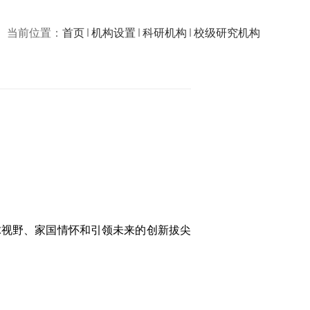
当前位置：
首页
机构设置
科研机构
校级研究机构
球视野、家国情怀和引领未来的创新拔尖