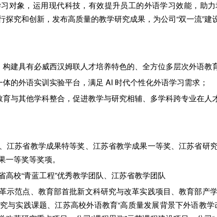
学习对象，运用现代科技，有效提升员工的外语学习效能，助力
行探究和创新，发布高质量的教学研究成果，为公司“双一流”建
化，构建具有必威西汉姆联人才培养特色的、全方位多层次外语教
一体的外语实训实验平台，满足 AI 时代个性化外语学习需求；
语教育与其他学科整合，促进教学与研究相辅、多学科跨专业在人
、江苏省教学成果特等奖、江苏省教学成果一等奖、江苏省研
果一等奖等奖项。
省高校“青蓝工程”优秀教学团队、江苏省教学团队
革示范点、教育部首批新文科研究与改革实践项目、教育部产
究与实践课题、江苏高校外语教育“高质量发展背景下外语教学