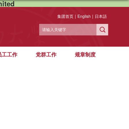
ited
集团首页
|
English
|
日本語
员工工作
党群工作
规章制度