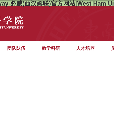
way·必威(西汉姆联)官方网站|West Ham Un
团队队伍
教学科研
人才培养