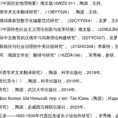
中国历史地理纲要》俄文版16WZS 011，陶源，主持。
类学术文本翻译研究”，（13BYY026），陶源，主持。
俄词典新型数字化编纂范式研究”， （22CYY054），吴梦，主
《中国特色社会主义理论创新与改革经验》俄文版，（22WJLB0
际中文教育的汉俄学习词典理论构建研究”， (22YYC007)，吴
新路径与社会治理的中美比较研究”，（21SHC008）李家驹，
司〈俄国文学史〉翻译与研究”（16ZDA196），宋秀梅，参研。
科类学术文本翻译研究》，陶源，科学出版社，2018年。
7世纪至今）》，陶源，科学出版社，2019年。
研究》，陶源，武汉大学出版社，2014年。
фии Китая
. Ши Няньхай, пер. с кит. Тао Юань（陶源）, Изда
研究》，陶源，必威西汉姆联出版社，2023年。
录——1920-1930年代普拉东诺夫小说创作研究》，宋秀梅，