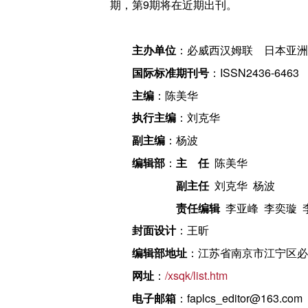
期，第9期将在近期出刊。
主办单位
：必威西汉姆联 日本亚洲
国际标准期刊号
：ISSN2436-6463
主编
：陈美华
执行主编
：刘克华
副主编
：杨波
编辑部
：
主 任
陈美华
副主任
刘克华 杨波
责任编辑
李亚峰
李奕璇
李
封面设计
：王昕
编辑部地址
：江苏省南京市江宁区必
网址
：
/xsqk/list.htm
电子邮箱
：faplcs_editor@163.com