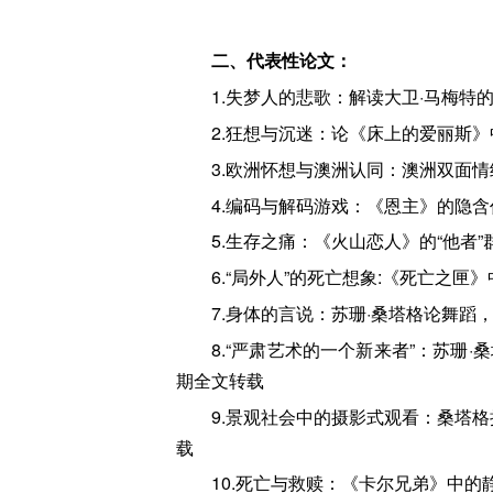
二、代表性论文：
1.失梦人的悲歌：解读大卫·马梅特
2.狂想与沉迷：论《床上的爱丽斯》
3.欧洲怀想与澳洲认同：澳洲双面情
4.编码与解码游戏：《恩主》的隐含
5.生存之痛：《火山恋人》的“他者”
6.“局外人”的死亡想象:《死亡之匣
7.身体的言说：苏珊·桑塔格论舞蹈，
8.“严肃艺术的一个新来者”：苏珊
期全文转载
9.景观社会中的摄影式观看：桑塔格
载
10.死亡与救赎：《卡尔兄弟》中的