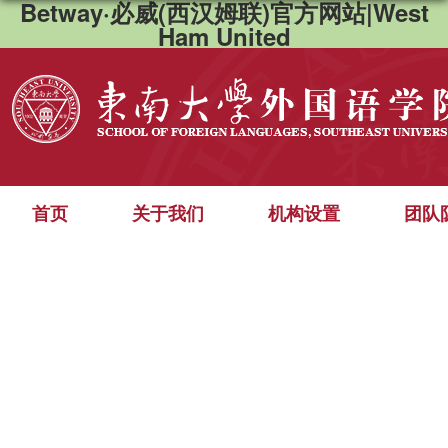
Betway·必威(西汉姆联)官方网站|West
Ham United
首页
关于我们
机构设置
团队