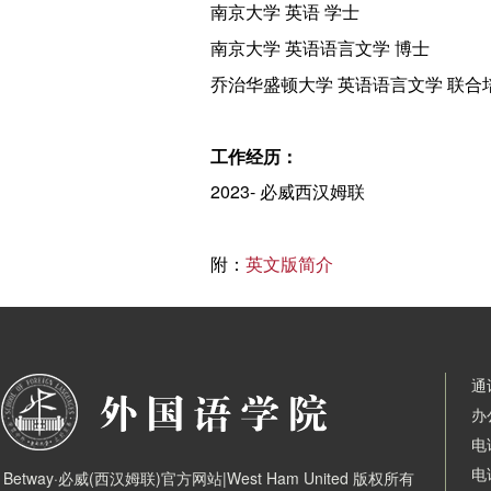
南京大学 英语 学士
南京大学 英语语言文学 博士
乔治华盛顿大学 英语语言文学 联合
工作经历：
2023- 必威西汉姆联
附：
英文版简介
通
办
电
电
Betway·必威(西汉姆联)官方网站|West Ham United 版权所有