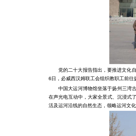
党的二十大报告指出，要推进文化自
6日，必威西汉姆联工会组织教职工前往
中国大运河博物馆坐落于扬州三湾
在声光电互动中，大家全景式、沉浸式
活及运河沿线的自然生态，领略运河文化