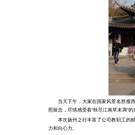
当天下午，大家在国家风景名胜瘦
照留念，尽情感受着“秋尽江南草未凋”的
本次扬州之行丰富了公司教职工的
力和向心力。