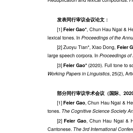
发表同行审议会议论文：
[1]
Feier Gao*
, Chun Hau Ngai & He 
lexical tones. In
Proceedings of the Annu
[2] Zuoyu Tian*, Xiao Dong,
Feier 
large speech corpora. In
Proceedings of
[3]
Feier Gao*
(2020). Full tone to s
Working Papers in Linguistics
, 25(2), Art
部分同行审议学术会议（国际、202
[1]
Feier Gao
, Chun Hau Ngai & He Z
tones.
The Cognitive Science Society A
[2]
Feier Gao
, Chun Hau Ngai & He
Cantonese.
The 3rd International Confe