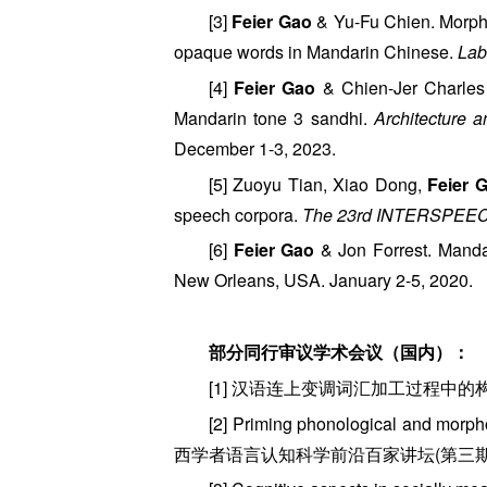
[3]
Feier Gao
& Yu-Fu Chien. Morphe
opaque words in Mandarin Chinese.
Lab
[4]
Feier Gao
& Chien-Jer Charles L
Mandarin tone 3 sandhi.
Architecture
December 1-3, 2023.
[5] Zuoyu Tian, Xiao Dong,
Feier 
speech corpora.
The 23rd INTERSPEEC
[6]
Feier Gao
& Jon Forrest. Manda
New Orleans, USA. January 2-5, 2020.
部分同行审议学术会议（国内）：
[1] 汉语连上变调词汇加工过程中的构
[2] Priming phonological and morph
西学者语言认知科学前沿百家讲坛(第三期)