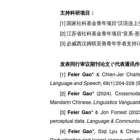
主持科研项目：
[1] 国家社科基金青年项目“汉语连上变
[2] 江苏省社科基金青年项目“音系-形
[3] 必威西汉姆联至善青年学者支持计划
发表同行审议期刊论文 (*代表通讯作者
[1]
Feier Gao*
& Chien-Jer Charles
Language and Speech
, 68(1):204-228 
[2]
Feier Gao*
(2024). Crossmodal
Mandarin Chinese.
Linguistics Vanguard
[3]
Feier Gao*
& Jon Forrest (2023
perceptual data.
Language & Communica
[4]
Feier Gao*
, Siqi Lyu & Chien
Reduplication and lexical compounds.
F