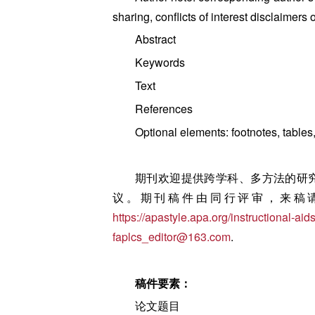
sharing, conflicts of interest disclaimer
Abstract
Keywords
Text
References
Optional elements: footnotes, table
期刊欢迎提供跨学科、多方法的研
议。期刊稿件由同行评审，来稿请使
https://apastyle.apa.org/instructional-aid
faplcs_editor@163.com
.
稿件要素：
论文题目