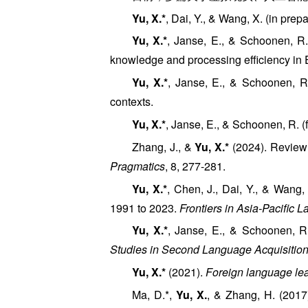
Yu, X.*
, Dai, Y., & Wang, X. (in pr
Yu, X.*
, Janse, E., & Schoonen, R
knowledge and processing efficiency in 
Yu, X.*
, Janse, E., & Schoonen, R.
contexts.
Yu, X.*
, Janse, E., & Schoonen, R. 
Zhang, J., &
Yu, X.*
(2024). Review 
Pragmatics
, 8, 277-281.
Yu, X.*
, Chen, J., Dai, Y., & Wang,
1991 to 2023.
Frontiers in Asia-Pacific 
Yu, X.*
, Janse, E., & Schoonen, R
Studies in Second Language Acquisitio
Yu, X.*
(2021).
Foreign language lea
Ma, D.*,
Yu, X.
, & Zhang, H. (2017