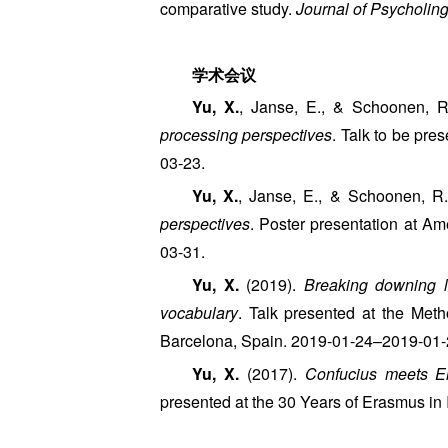
comparative study.
Journal of Psycholin
学术会议
Yu, X.
, Janse, E., & Schoonen, R
processing perspectives
. Talk to be pr
03-23.
Yu, X.
, Janse, E., & Schoonen, R
perspectives
. Poster presentation at A
03-31.
Yu, X.
(2019).
Breaking downing l
vocabulary
. Talk presented at the Met
Barcelona, Spain. 2019-01-24–2019-01-
Yu, X.
(2017).
Confucius meets E
presented at the 30 Years of Erasmus in 