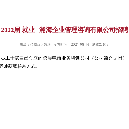
2022届 就业 | 瀚海企业管理咨询有限公司招聘
来源：必威西汉姆联
发布时间：2021-08-16
浏览次数：
级员工于斌自己创立的跨境电商业务培训公司（公司简介见附），
老师获取联系方式。