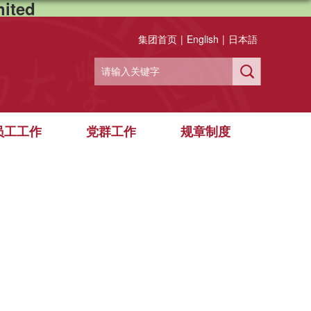
ited
集团首页
|
English
|
日本語
员工工作
党群工作
规章制度