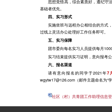
思想觉悟高，综合素质好，遵纪守
基础者优先。
四、实习形式
实施坐班与远程办公相结合的方式，
过线上灵活办公处理好工作任务即可。
五、实习保障
团市委向每名实习人员提供每月10
实习结束提供实习证明，意向报考公
六、报名渠道
请有意向报名的同学于2021年
7
wgytw17@126.com（邮件主题命名为“
社区（村）共青团工作助理信息登记表