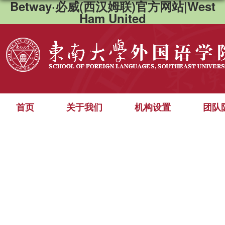
Betway·必威(西汉姆联)官方网站|West
Ham United
首页
关于我们
机构设置
团队