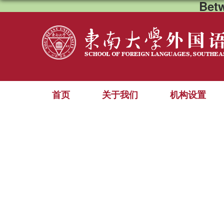
Bet
首页
关于我们
机构设置