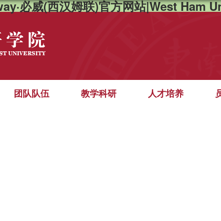
way·必威(西汉姆联)官方网站|West Ham Un
团队队伍
教学科研
人才培养