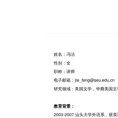
姓名：冯洁
性别：女
职称：讲师
电子邮箱：jie_feng@seu.edu.cn
研究领域：美国文学，华裔美国文
教育背景：
2003-2007 汕头大学外语系，