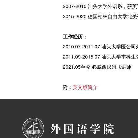
2007-2010 汕头大学外语系，
2015-2020 德国柏林自由大学北美研
工作经历：
2010.07-2011.07 汕头大学医
2011.09-2015.07 汕头大学
2021.05至今 必威西汉姆联讲师
附：
英文版简介