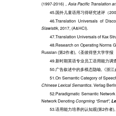
(1997-2016)，
Asia Pacific Translation an
45.国外儿童语用习得研究述评（2000-20
46.Translation Universals of Di
Slawistik
, 2017, (A&HCI).
47.Translation Universals of Как
48.Research on Operating Norms Go
Russian (第2作者),《圣彼得堡大学学报 （
49.新时期英语专业员工语用能力调查报告
50.广告叙述中的多模态隐喻,《浙江必
51.On Semantic Category of Speech
Chinese Lexical Semantics
. Verlag Berl
52.Paradigmatic Semantic Network 
Network Denoting
Congming “Smart”,
Le
53.语用能力培养的认知观(第2作者),《外