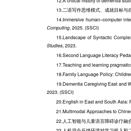
12.A critical history of dementia stud
13.二语写作思维模式、成就目标与自
14.Immersive human–computer inter
Computing
, 2025. (SSCI)
15.Landscape of Syntactic Complex
Studies
, 2023.
16.Second Language Literacy Pedag
17.Teaching and learning pragmatic
18.Family Language Policy: Childre
19.Dementia Caregiving East and W
2023. (SSCI)
20.English in East and South Asia: 
21.Multimodal Approaches to Chines
22.人工智能与儿童语言障碍诊疗融合共
23.人机混合反馈环境对学习投入和二语