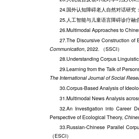
24.国外认知障碍老人自然对话研究：现状与
25.人工智能与儿童语言障碍诊疗融合共
26.Multimodal Approaches to Chines
27.The Discursive Construction 
Communication
, 2022. （SSCI）
28.Understanding Corpus Lingu
29.Learning from the Talk of Pers
The International Journal of Social Rese
30.Corpus-Based Analysis of Ideol
31.Multimodal News Analysis ac
32.An Investigation into Career 
Perspective of Ecological Theory,
Chines
33.Russian-Chinese Parallel Corp
（ESCI）