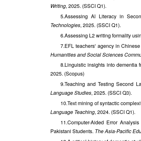
Writing
, 2025. (SSCI Q1).
5.Assessing Al Literacy in Sec
Technologies
, 2025. (SSCI Q1).
6.Assessing L2 writing formality usi
7.EFL teachers' agency in Chinese 
Humanities and Social Sciences Commu
8.Linguistic insights into dementia 
2025. (Scopus)
9.Teaching and Testing Second La
Language Studies
, 2025. (SSCI Q3).
10.Text mining of syntactic complex
Language Teaching
, 2024. (SSCI Q1).
11.Computer-Aided Error Analysis 
Pakistani Students.
The Asia-Pacific Ed