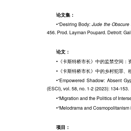
论文集：
•“Desiring Body:
Jude the Obscure
456. Prod. Layman Poupard. Detroit: Ga
论文：
•《卡斯特桥市长》中的监禁空间：资本
•《卡斯特桥市长》中的乡村犯罪、移
•“Empowered Shadow: Absent Gyps
(ESCI), vol. 58, no. 1-2 (2023): 134-153.
•“Migration and the Politics of Inters
•“Melodrama and Cosmopolitanism 
项目：