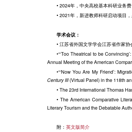
• 2024年，中央高校基本科研业
• 2021年，新进教师科研启动项目
学术会议：
• 江苏省外国文学学会江苏省作家协
•“‘Too Theatrical to be Convincing’
Annual Meeting of the American Comparat
•“‘Now You Are My Friend’: Migrati
Century III
(Virtual Panel) in the 118th
• The 23rd International Th
• The American Comparative L
Literary Tourism and the Debatable Authe
附：
英文版简介