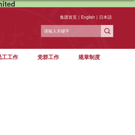
ited
集团首页
|
English
|
日本語
员工工作
党群工作
规章制度