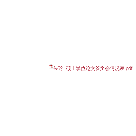
朱玲--硕士学位论文答辩会情况表.pdf