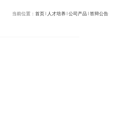
当前位置：
首页
人才培养
公司产品
答辩公告