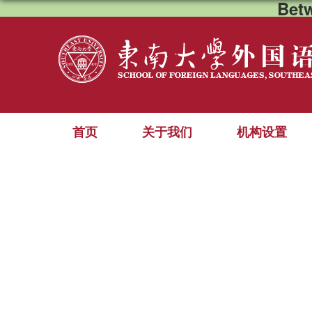
Bet
首页
关于我们
机构设置