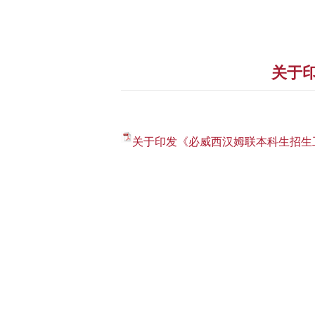
关于
关于印发《必威西汉姆联本科生招生工