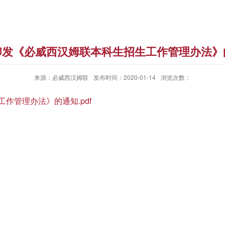
印发《必威西汉姆联本科生招生工作管理办法》
来源：必威西汉姆联
发布时间：2020-01-14
浏览次数：
作管理办法》的通知.pdf