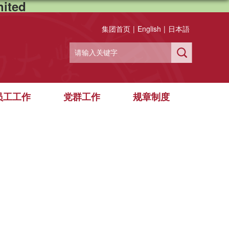
ited
集团首页
|
English
|
日本語
员工工作
党群工作
规章制度