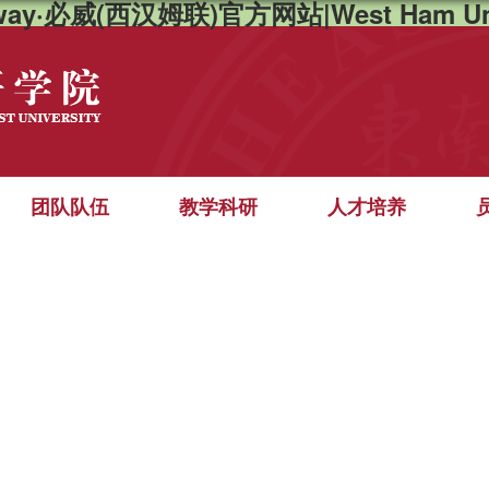
way·必威(西汉姆联)官方网站|West Ham Un
团队队伍
教学科研
人才培养