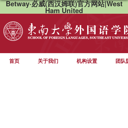
Betway·必威(西汉姆联)官方网站|West
Ham United
首页
关于我们
机构设置
团队