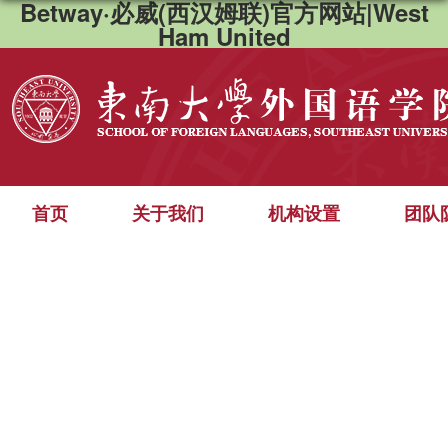
Betway·必威(西汉姆联)官方网站|West
Ham United
首页
关于我们
机构设置
团队