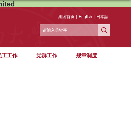
ited
集团首页
|
English
|
日本語
员工工作
党群工作
规章制度