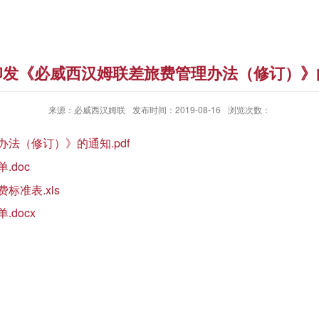
印发《必威西汉姆联差旅费管理办法（修订）》
来源：必威西汉姆联
发布时间：2019-08-16
浏览次数：
法（修订）》的通知.pdf
doc
准表.xls
docx