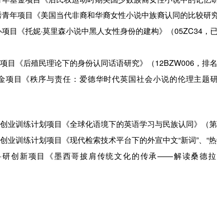
省教育厅优秀青年项目《美国当代非裔和华裔女性小说中族裔认同的比较研
省社科规划办项目《托妮·莫里森小说中黑人女性身份的建构》（05ZC34
社会科学基金项目《后殖民理论下的身份认同话语研究》（12BZW006，
家社会科学基金项目《秩序与责任：爱德华时代英国社会小说的伦理主题
南省老员工创新创业训练计划项目《全球化语境下的英语学习与民族认同》
级老员工创新创业训练计划项目《现代检索技术平台下的外宣中文“新词”
湖南省研究生科研创新项目《墨西哥披肩传统文化的传承——解读桑