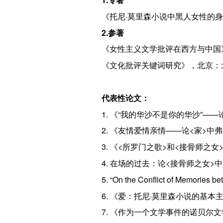
《托尼·莫里森小说中黑人女性的身
2.
参著
《女性主义文学批评在西方与中国》
《文化批评关键词研究》，北京：北
代表性论文：
1. 《“我的华沙不是你的华沙”
2. 《友情爱情亲情——论<家>
3. 《<所罗门之歌>和<接骨师
4. 在场的过去：论<接骨师之女
5. “On the Conflict of Memories b
6. 《爱：托尼·莫里森小说的基
7. 《作为一个文学事件的诺贝