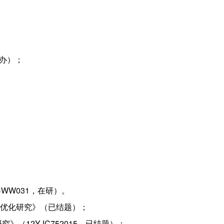
主办）；
CWW031，在研）。
内容优化研究》（已结题）；
究》（12YJC752015，已结题）；