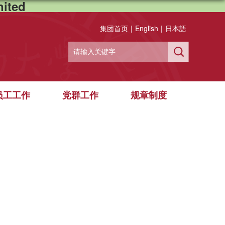
ited
集团首页
|
English
|
日本語
员工工作
党群工作
规章制度