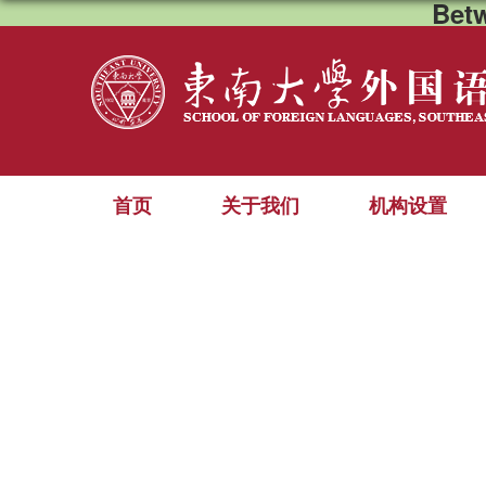
Bet
首页
关于我们
机构设置