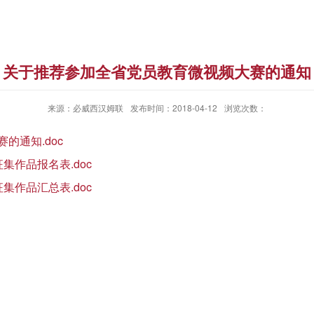
关于推荐参加全省党员教育微视频大赛的通知
来源：必威西汉姆联
发布时间：2018-04-12
浏览次数：
的通知.doc
集作品报名表.doc
集作品汇总表.doc