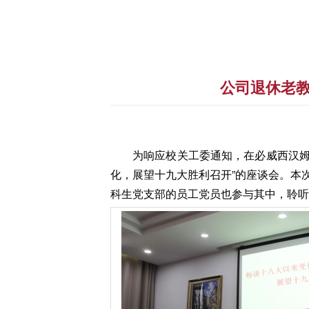
公司退休老
为响应校关工委通知，在必威西汉姆
化，展望十九大胜利召开”的座谈会。本
科生党支部的员工党员也参与其中，聆听