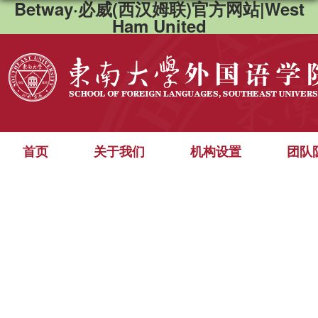
Betway·必威(西汉姆联)官方网站|West
Ham United
首页
关于我们
机构设置
团队