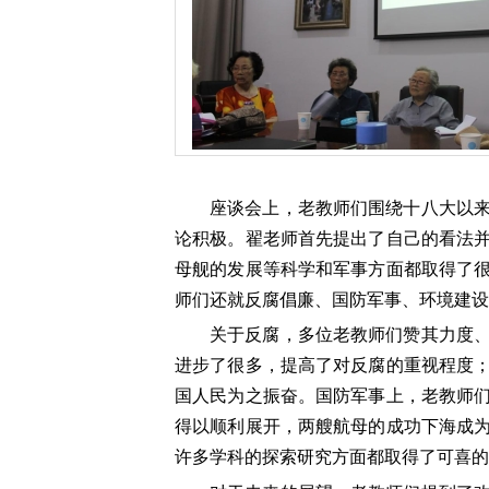
座谈会上，老教师们围绕十八大以
论积极。翟老师首先提出了自己的看法
母舰的发展等科学和军事方面都取得了
师们还就反腐倡廉、国防军事、环境建设
关于反腐，多位老教师们赞其力度
进步了很多，提高了对反腐的重视程度
国人民为之振奋。国防军事上，老教师
得以顺利展开，两艘航母的成功下海成
许多学科的探索研究方面都取得了可喜的