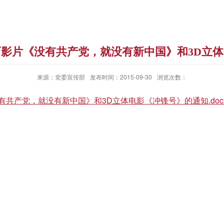
影片《没有共产党，就没有新中国》和3D立
来源：党委宣传部
发布时间：2015-09-30
浏览次数：
共产党，就没有新中国》和3D立体电影《冲锋号》的通知.doc