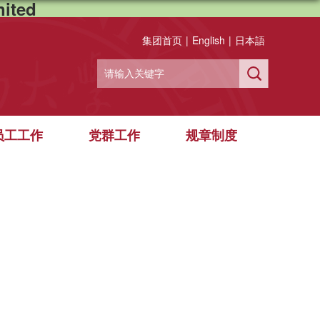
ited
集团首页
|
English
|
日本語
员工工作
党群工作
规章制度