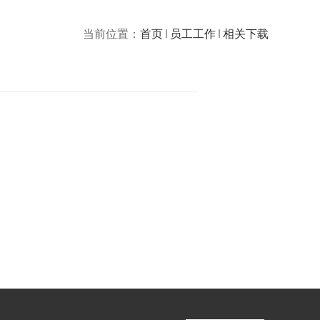
当前位置：
首页
员工工作
相关下载