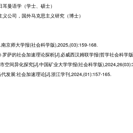
学，日耳曼语学（学士、硕士）
克思主义公司，国外马克思主义研究（博士）
师大学报(社会科学版),2025,(03):159-168.
的社会加速理论探析[J].必威西汉姆联学报(哲学社会科学版),2025,2
化探究[J].中国矿业大学学报(社会科学版),2024,26(03):39
社会加速理论[J].浙江学刊,2024,(01):157-165.