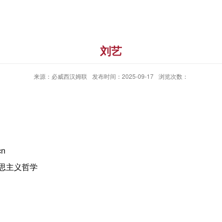
刘艺
来源：必威西汉姆联
发布时间：2025-09-17
浏览次数：
cn
思主义哲学