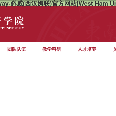
way·必威(西汉姆联)官方网站|West Ham Un
团队队伍
教学科研
人才培养