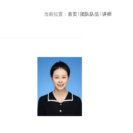
当前位置：
首页
团队队伍
讲师