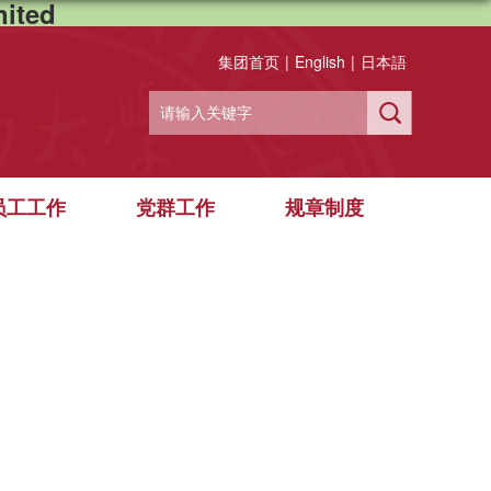
ited
集团首页
|
English
|
日本語
员工工作
党群工作
规章制度