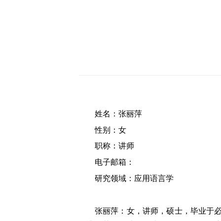
姓名：张丽萍
性别：女
职称：讲师
电子邮箱：
研究领域：应用语言学
张丽萍：女，讲师，硕士，毕业于