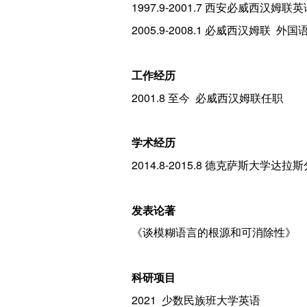
1997.9-2001.7 西安必威西汉
2005.9-2008.1 必威西汉姆联 
工作经历
2001.8 至今 必威西汉姆联任职
学术经历
2014.8-2015.8 德克萨斯大学达拉
发表论著
《谈模糊语言的根源和可消除性》
科研项目
2021 少数民族班大学英语