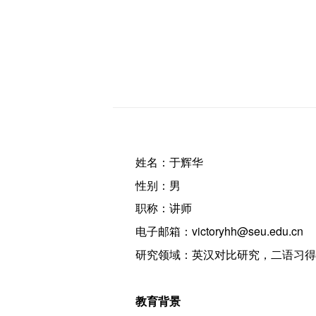
姓名：于辉华
性别：男
职称：讲师
电子邮箱：victoryhh@seu.edu.cn
研究领域：英汉对比研究，二语习得，
教育背景