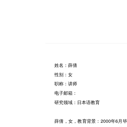
姓名：薛倩
性别：女
职称：讲师
电子邮箱：
研究领域：日本语教育
薛倩，女，教育背景：2000年6月毕