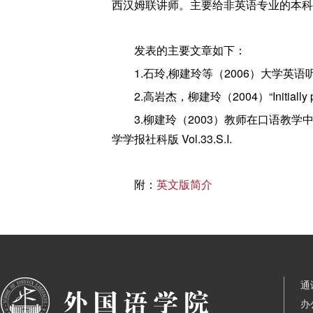
西汉姆联讲师。主要给非英语专业的本科
发表的主要文章如下：
1.石玲,柳建玲等（2006）大学
2.高岩杰，柳建玲（2004）“Initially p
3.柳建玲（2003）教师在口语教学中的任务
学学报社科版 Vol.33.S.I.
附：
英文版简介
通
办