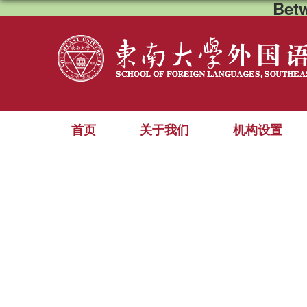
Bet
首页
关于我们
机构设置