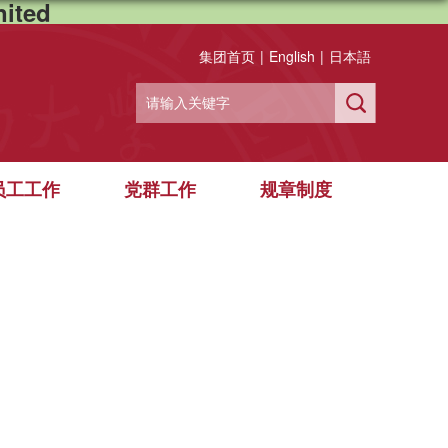
ited
集团首页
|
English
|
日本語
员工工作
党群工作
规章制度