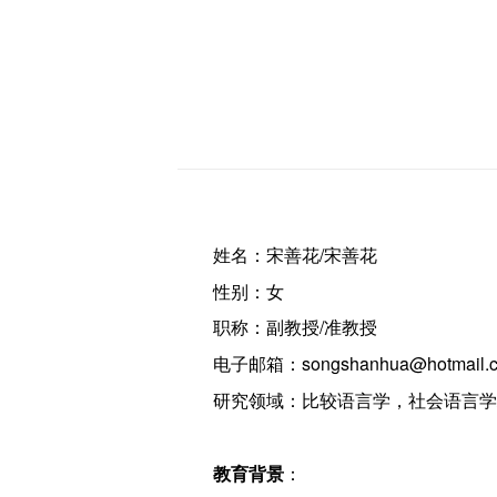
姓名：宋善花/宋善花
性别：女
职称：副教授/准教授
电子邮箱：songshanhua@hotmail.
研究领域：比较语言学，社会语言学
教育背景
：