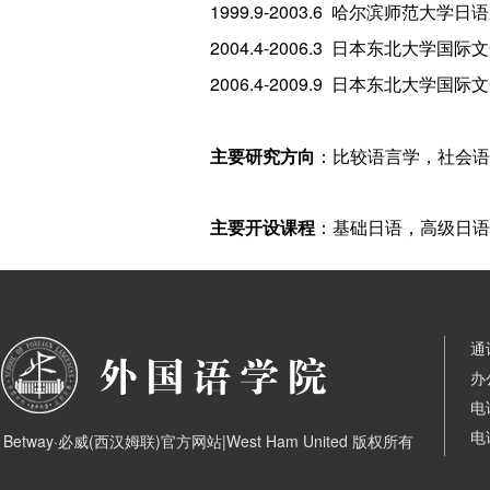
1999.9-2003.6 哈尔滨师范
2004.4-2006.3 日本东北大
2006.4-2009.9 日本东北大
主要研究方向
：比较语言学，社会语
主要开设课程
：基础日语，高级日语
通
办
电
电
Betway·必威(西汉姆联)官方网站|West Ham United 版权所有