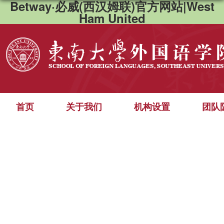
Betway·必威(西汉姆联)官方网站|West
Ham United
首页
关于我们
机构设置
团队