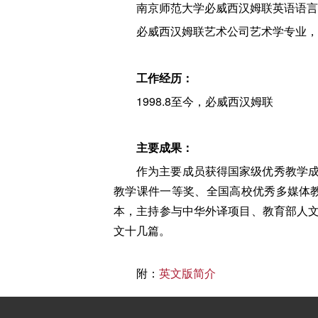
南京师范大学必威西汉姆联英语语言
必威西汉姆联艺术公司艺术学专业，
工作经历：
1998.8至今，必威西汉姆联
主要成果：
作为主要成员获得国家级优秀教学
教学课件一等奖、全国高校优秀多媒体教
本，主持参与中华外译项目、教育部人
文十几篇。
附：
英文版简介