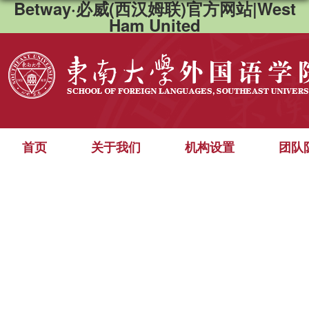
Betway·必威(西汉姆联)官方网站|West
Ham United
首页
关于我们
机构设置
团队