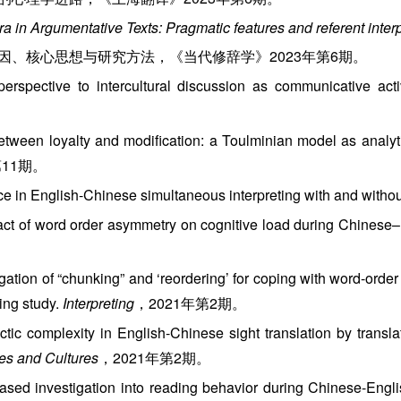
a in Argumentative Texts: Pragmatic features and referent interp
动因、核心思想与研究方法，《当代修辞学》2023年第6期。
pective to intercultural discussion as communicative acti
n loyalty and modification: a Toulminian model as analyti
第11期。
n English-Chinese simultaneous interpreting with and witho
of word order asymmetry on cognitive load during Chinese–En
on of “chunking” and ‘reordering’ for coping with word-order
ing study.
Interpreting
，2021年第2期。
mplexity in English-Chinese sight translation by translati
s and Cultures
，2021年第2期。
nvestigation into reading behavior during Chinese-English 