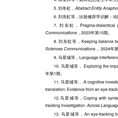
5. 刘冬虹，
Abstract Entity Anaphor
6. 刘东虹等，比较修辞学识解：
7. 刘东虹，Pragma-dialectical pers
Communications
，2023年第10期。
8. 刘东虹等，Keeping balance betwee
Sciences Communications
， 2024年
9. 马星城等，Language interference i
10. 马星城等， Exploring the impact 
年第1期。
11. 马星城等， A cognitive investigati
translation: Evidence from an eye-track
12.马星城等，Coping with syntactic co
tracking investigation.
Across Language
13. 马星城等，An eye-tracking based i