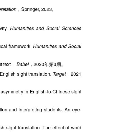
retation
，Springer, 2023。
vity.
Humanities and Social Sciences
cal framework.
Humanities and Social
ut text，
Babel
，2020年第3期。
glish sight translation.
Target
，2021
 asymmetry in English-to-Chinese sight
on and interpreting students. An eye-
sight translation: The effect of word