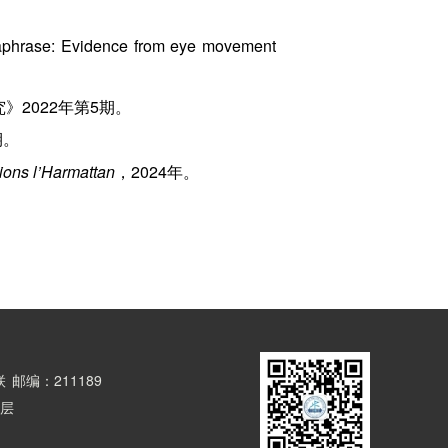
raphrase: Evidence from eye movement
2022年第5期。
期。
ions l’Harmattan
，2024年。
联
邮编：211189
8层