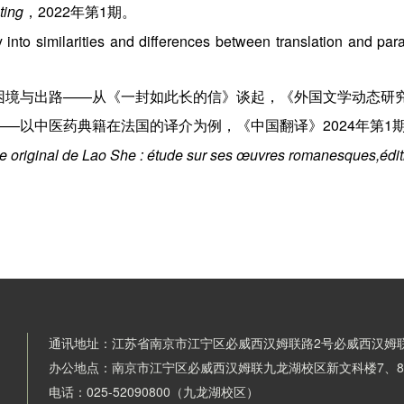
ting
，2022年第1期。
o similarities and differences between translation and pa
的困境与出路——从《一封如此长的信》谈起，《外国文学动态研究》
生——以中医药典籍在法国的译介为例，《中国翻译》2024年第1
le original de Lao She : étude sur ses œuvres romanesques,édit
通讯地址：江苏省南京市江宁区必威西汉姆联路2号必威西汉姆
办公地点：南京市江宁区必威西汉姆联九龙湖校区新文科楼7、
电话：025-52090800（九龙湖校区）