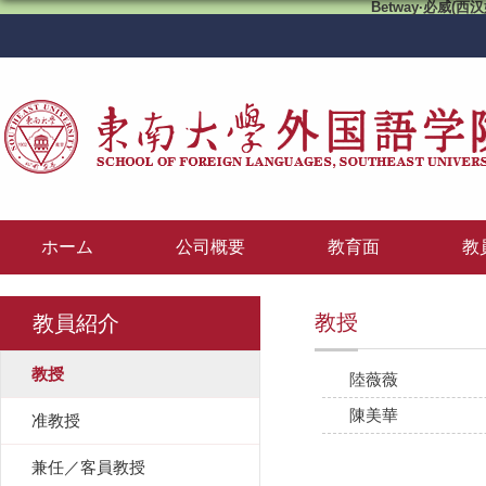
Betway·必威(西汉
ホーム
公司概要
教育面
教
教授
教員紹介
教授
陸薇薇
陳美華
准教授
兼任／客員教授