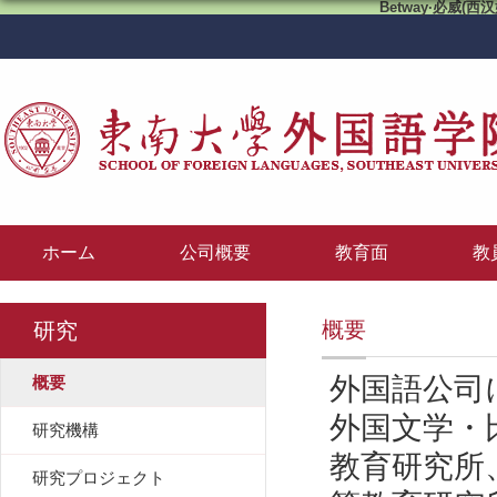
Betway·必威(西汉
ホーム
公司概要
教育面
教
概要
研究
外国語公司
概要
外国文学・
研究機構
教育研究所
研究プロジェクト