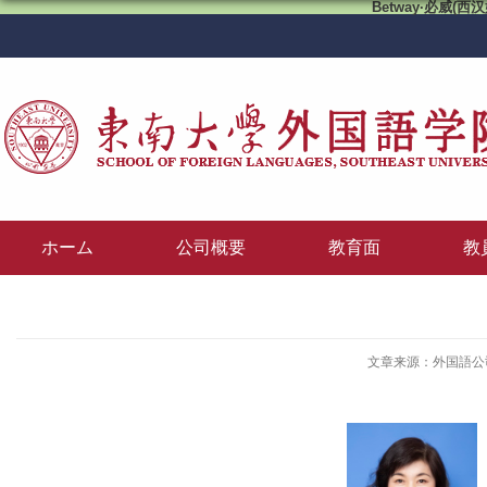
Betway·必威(西汉
ホーム
公司概要
教育面
教
文章来源：外国語公