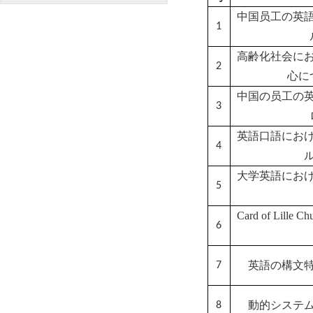
中国员工の英
1
高齢化社会に
2
心に
中国の员工の
3
英語口語にお
4
大学英語にお
5
Card of Lille Chu
6
英語の構文
7
動的システ
8