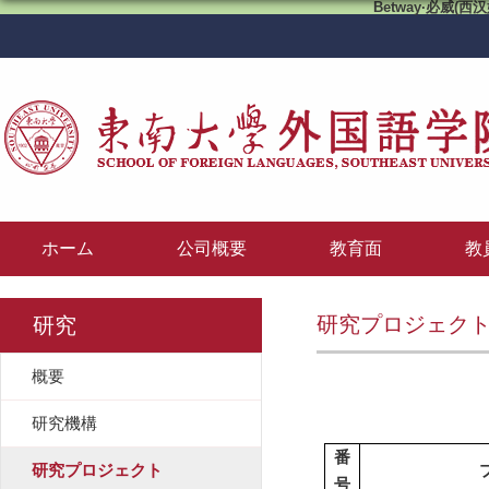
Betway·必威(西汉
ホーム
公司概要
教育面
教
研究プロジェク
研究
概要
研究機構
番
研究プロジェクト
号