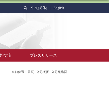
中文(简体)
English
外交流
プレスリリース
当前位置：
首页
公司概要
公司組織図