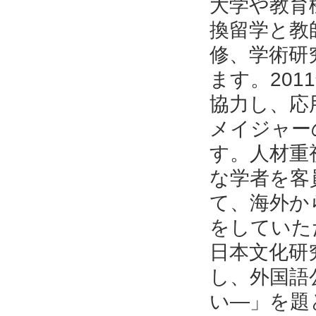
大学や教育
換留学と教
修、学術研
ます。20
協力し、応
メイジャー
す。人材重
な学者を客
て、海外か
をしていただ
日本文化研
し、外国語
い—」を題