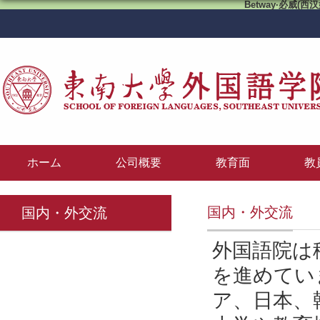
Betway·必威(西汉
ホーム
公司概要
教育面
教
国内・外交流
国内・外交流
外国語院は
を進めてい
ア、日本、