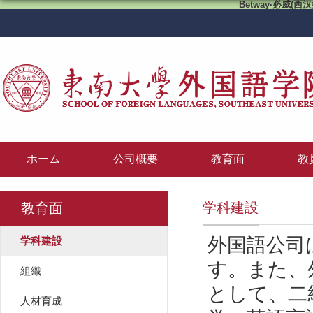
Betway·必威(西汉
ホーム
公司概要
教育面
教
学科建設
教育面
外国語公司
学科建設
す。また、
組織
として、二
人材育成